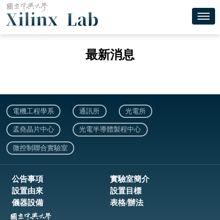
Toggl
電機工程學系
通訊所
光電所
孟堯晶片中心
光電半導體製程中心
微控制聯合實驗室
公告事項
實驗室簡介
設置由來
設置目標
儀器設備
表格/辦法